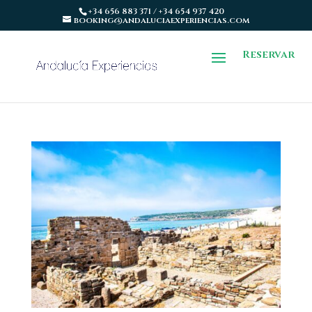
+34 656 883 371 / +34 654 937 420
booking@andaluciaexperiencias.com
Reservar