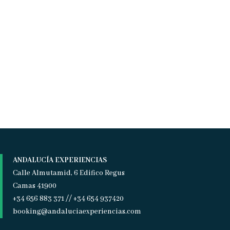
ANDALUCÍA EXPERIENCIAS
Calle Almutamid, 6 Edifico Regus
Camas 41900
+34 656 883 371 // +34 654 937420
booking@andaluciaexperiencias.com