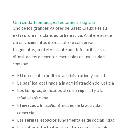
Una ciudad romana perfectamente legible
Uno de los grandes valores de Baelo Claudia es su
extraordinaria claridad urbanística
. A diferencia de
otros yacimientos donde solo se conservan
fragmentos, aquí el visitante puede identificar sin
dificultad los elementos esenciales de una ciudad
romana:
El
foro
, centro político, administrativo y social
La
basílica
, destinada a la administración de justicia
Los
templos
, dedicados al culto imperial y a la
tríada capitolina
El
mercado
(
macellum
), núcleo de la actividad
comercial
Las
termas
, espacios fundamentales de sociabilidad
Las
calles principales
, trazadas según el modelo