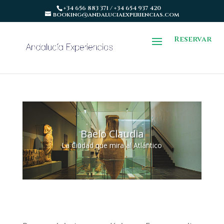
+34 656 883 371 / +34 654 937 420
booking@andaluciaexperiencias.com
Reservar
Baelo Claudia
La Ciudad que mira al Atlántico