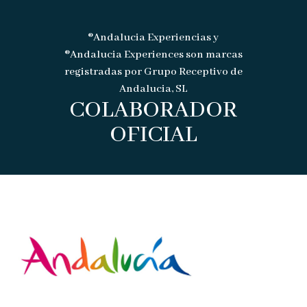
®Andalucia Experiencias y
®Andalucia Experiences son marcas
registradas por Grupo Receptivo de
Andalucia, SL
COLABORADOR
OFICIAL