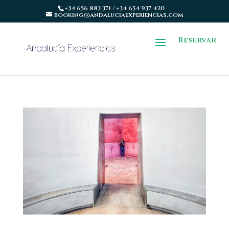
+34 656 883 371 / +34 654 937 420
booking@andaluciaexperiencias.com
Reservar