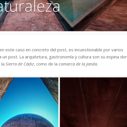
aturaleza
 en este caso en concreto del post, es incuestionable por varios
 un post. La arquitetura, gastronomía y cultura son su espina dor
 la
Sierra de Cádiz
, como de la
comarca de la Janda.