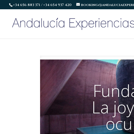
+34 656 883 371 / +34 654 937 420
booking@andaluciaexperi
Fund
La jo
ocul