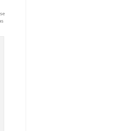
 se
as