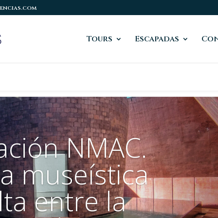
encias.com
Tours
Escapadas
Co
ación NMAC.
ya museística
ta entre la