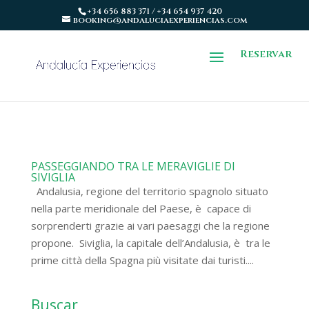
+34 656 883 371 / +34 654 937 420
booking@andaluciaexperiencias.com
Reservar
PASSEGGIANDO TRA LE MERAVIGLIE DI
SIVIGLIA
Andalusia, regione del territorio spagnolo situato
nella parte meridionale del Paese, è capace di
sorprenderti grazie ai vari paesaggi che la regione
propone. Siviglia, la capitale dell’Andalusia, è tra le
prime città della Spagna più visitate dai turisti....
Buscar