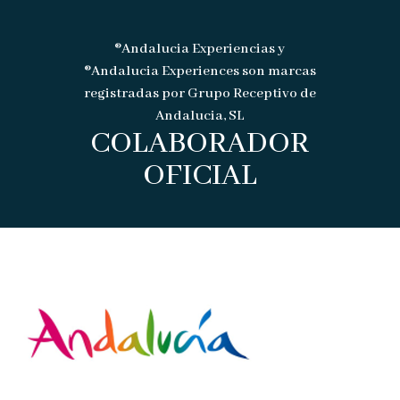
®Andalucia Experiencias y
®Andalucia Experiences son marcas
registradas por Grupo Receptivo de
Andalucia, SL
COLABORADOR
OFICIAL