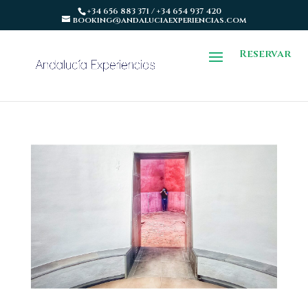
+34 656 883 371 / +34 654 937 420
booking@andaluciaexperiencias.com
Reservar