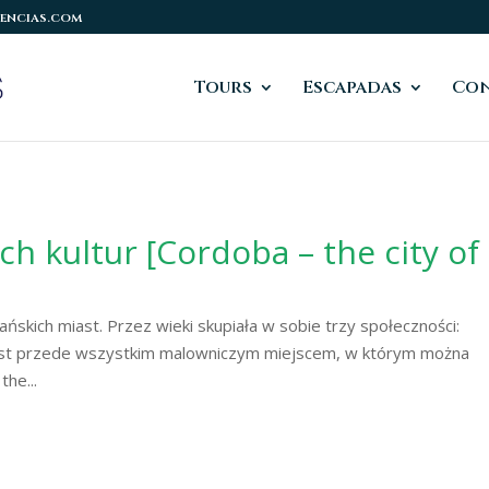
encias.com
Tours
Escapadas
Co
h kultur [Cordoba – the city of
ńskich miast. Przez wieki skupiała w sobie trzy społeczności:
 jest przede wszystkim malowniczym miejscem, w którym można
the...