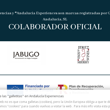
encias y ®Andalucia Experiences son marcas registradas por 
Andalucia, SL
COLABORADOR OFICIAL
de las "galletitas" en Andalucía Experiencias
eb no es que coma galletas (cookies), pero la Unión Europea obliga a que te 
amos "cookies" para cuando vuelvas a visitar la web . Para más info visita esta
p