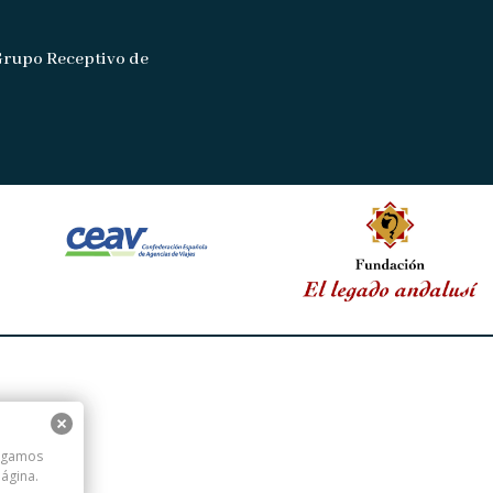
Grupo Receptivo de
digamos
ágina.