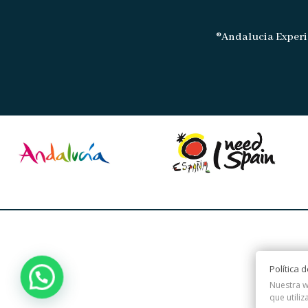
®Andalucia Experi
Política 
Nuestra w
que utiliz