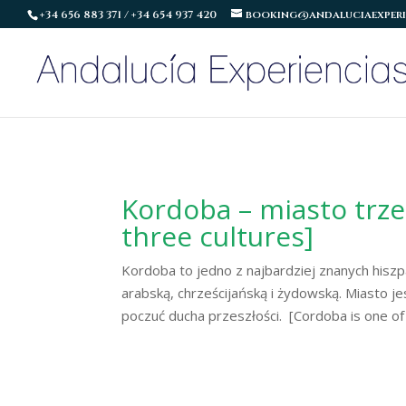
+34 656 883 371 / +34 654 937 420
booking@andaluciaexperi
Kordoba – miasto trzec
three cultures]
Kordoba to jedno z najbardziej znanych hiszpa
arabską, chrześcijańską i żydowską. Miasto
poczuć ducha przeszłości. [Cordoba is one of 