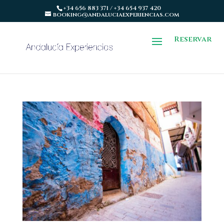
+34 656 883 371 / +34 654 937 420
booking@andaluciaexperiencias.com
Reservar