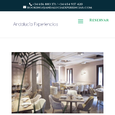
+34 656 883 371 / +34 654 937 420
booking@andaluciaexperiencias.com
Reservar