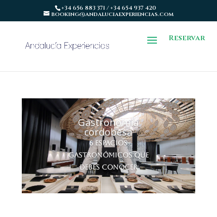
+34 656 883 371 / +34 654 937 420
booking@andaluciaexperiencias.com
Reservar
Gastronomía
cordobesa
6 espacios
gastronómicos que
debes conocer