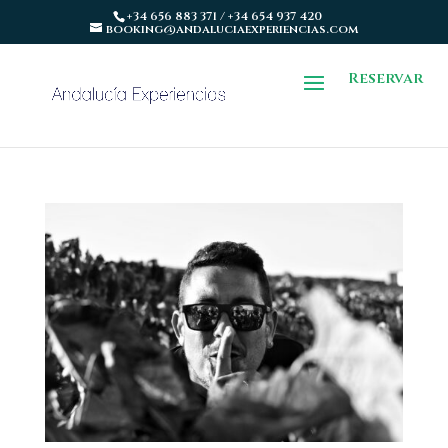
+34 656 883 371 / +34 654 937 420
booking@andaluciaexperiencias.com
Reservar