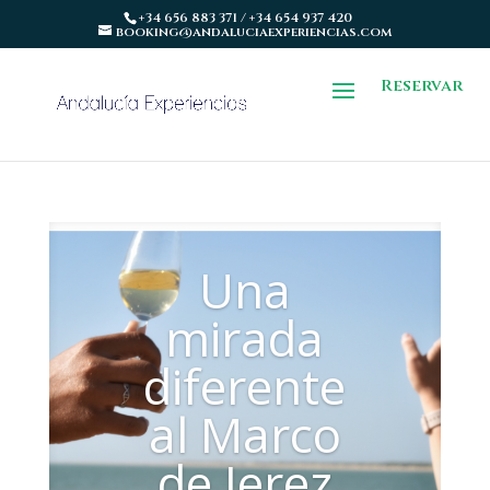
+34 656 883 371 / +34 654 937 420
booking@andaluciaexperiencias.com
Reservar
Una
mirada
diferente
al Marco
de Jerez