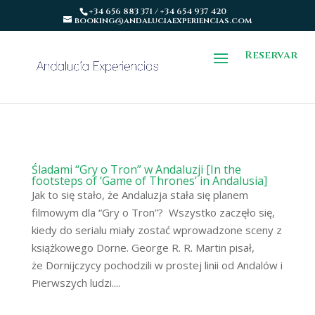
+34 656 883 371 / +34 654 937 420
booking@andaluciaexperiencias.com
Reservar
Śladami “Gry o Tron” w Andaluzji [In the
footsteps of ‘Game of Thrones’ in Andalusia]
Jak to się stało, że Andaluzja stała się planem
filmowym dla “Gry o Tron”? Wszystko zaczęło się,
kiedy do serialu miały zostać wprowadzone sceny z
książkowego Dorne. George R. R. Martin pisał,
że Dornijczycy pochodzili w prostej linii od Andalów i
Pierwszych ludzi....