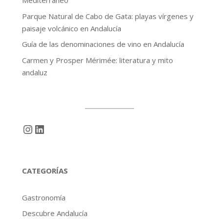
Mediterráneo
Parque Natural de Cabo de Gata: playas vírgenes y
paisaje volcánico en Andalucía
Guía de las denominaciones de vino en Andalucía
Carmen y Prosper Mérimée: literatura y mito
andaluz
Instagram
LinkedIn
CATEGORÍAS
Gastronomía
Descubre Andalucía