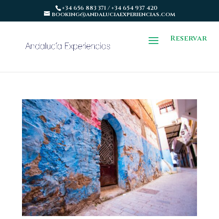
+34 656 883 371 / +34 654 937 420
booking@andaluciaexperiencias.com
Reservar