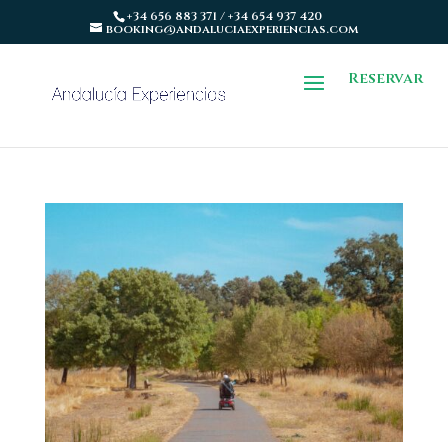
+34 656 883 371 / +34 654 937 420
booking@andaluciaexperiencias.com
Reservar