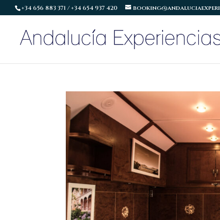
+34 656 883 371 / +34 654 937 420
booking@andaluciaexperi