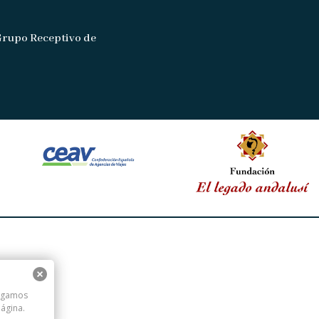
Grupo Receptivo de
digamos
ágina.