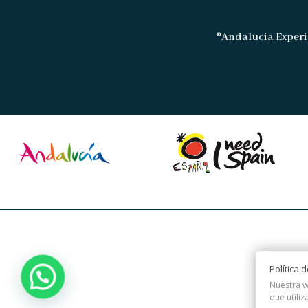
®Andalucia Experi
Política 
Nuestra w
que utiliz