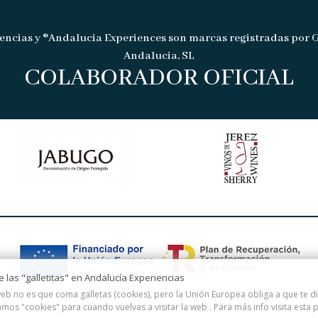
encias y ®Andalucia Experiences son marcas registradas por 
Andalucia, SL
COLABORADOR OFICIAL
de las "galletitas" en Andalucía Experiencias
eb no es que coma galletas (cookies), pero la Unión Europea obliga a que te 
amos "cookies" para cuando vuelvas a visitar la web . Para más info visita esta
p