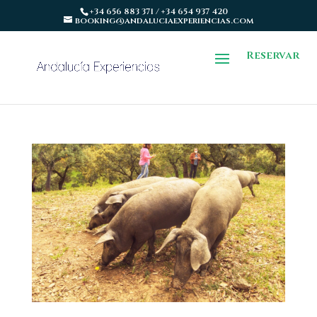
+34 656 883 371 / +34 654 937 420
booking@andaluciaexperiencias.com
Reservar