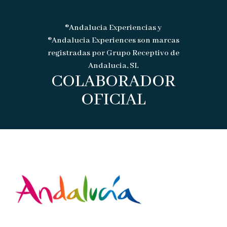
®Andalucia Experiencias y
®Andalucia Experiences son marcas
registradas por Grupo Receptivo de
Andalucia, SL
COLABORADOR
OFICIAL