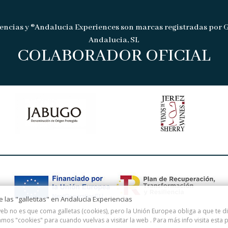
encias y ®Andalucia Experiences son marcas registradas por 
Andalucia, SL
COLABORADOR OFICIAL
de las "galletitas" en Andalucía Experiencias
eb no es que coma galletas (cookies), pero la Unión Europea obliga a que te 
amos "cookies" para cuando vuelvas a visitar la web . Para más info visita esta
p