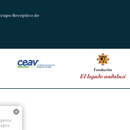
Grupo Receptivo de
digamos
ágina.