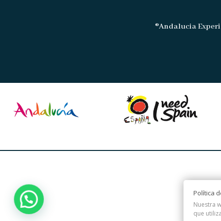
®Andalucia Experi
Política 
Nuestra w
que utiliz