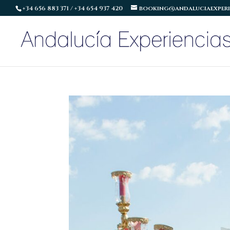
+34 656 883 371 / +34 654 937 420
booking@andaluciaexperi