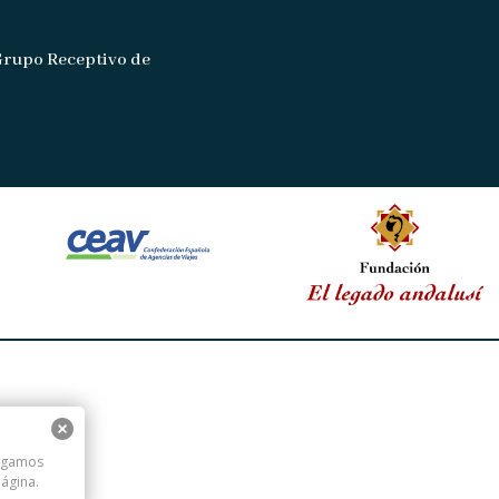
Grupo Receptivo de
digamos
ágina.