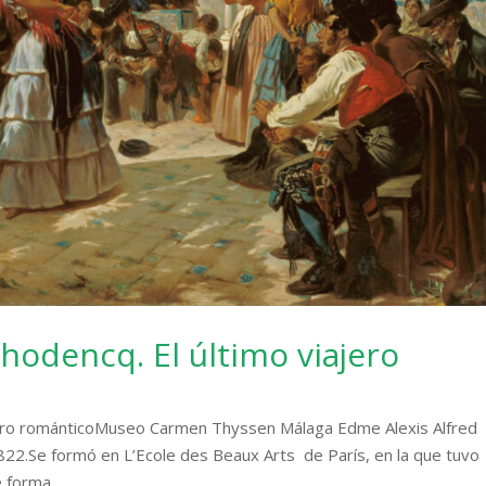
ehodencq. El último viajero
iajero románticoMuseo Carmen Thyssen Málaga Edme Alexis Alfred
1822.Se formó en L’Ecole des Beaux Arts de París, en la que tuvo
 forma...