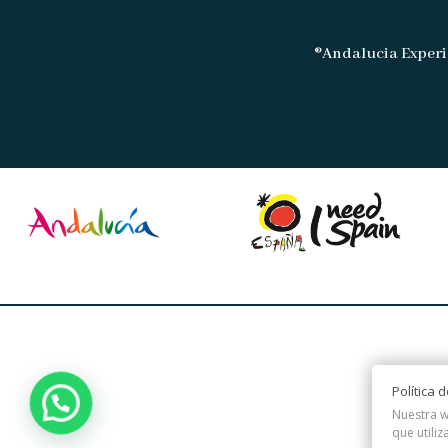
®Andalucia Experi
Política 
Nuestra w
que utiliz