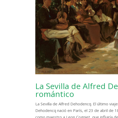
La Sevilla de Alfred D
romántico
La Sevilla de Alfred Dehodencq. El último v
Dehodencq nació en París, el 23 de abril de 
como maestro a Leon Cogniet, que influiría de