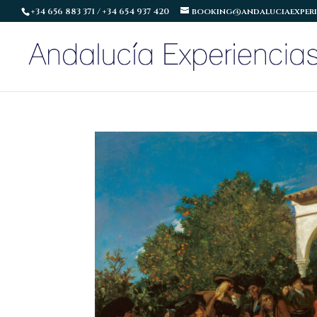
+34 656 883 371 / +34 654 937 420
booking@andaluciaexperi