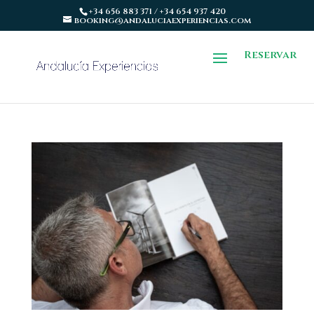
+34 656 883 371 / +34 654 937 420
booking@andaluciaexperiencias.com
Reservar