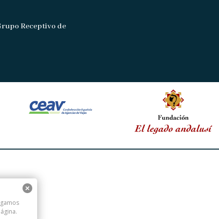
Grupo Receptivo de
digamos
ágina.