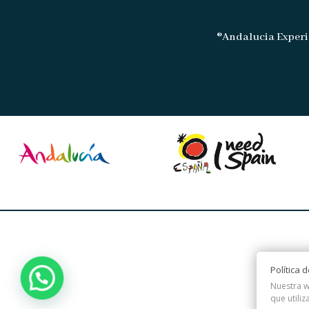
®Andalucia Experi
Política 
Nuestra w
que utiliz