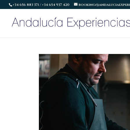
+34 656 883 371 / +34 654 937 420
booking@andaluciaexperi