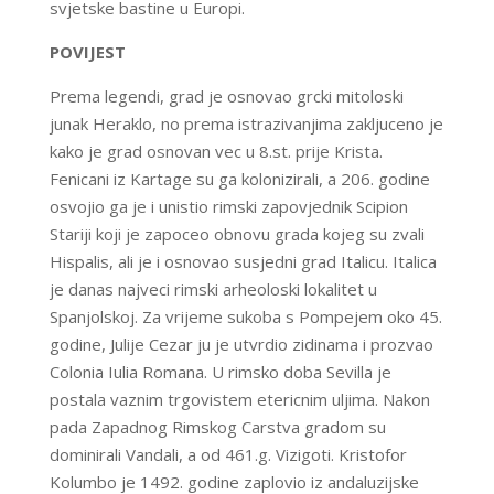
svjetske bastine u Europi.
POVIJEST
Prema legendi, grad je osnovao grcki mitoloski
junak Heraklo, no prema istrazivanjima zakljuceno je
kako je grad osnovan vec u 8.st. prije Krista.
Fenicani iz Kartage su ga kolonizirali, a 206. godine
osvojio ga je i unistio rimski zapovjednik Scipion
Stariji koji je zapoceo obnovu grada kojeg su zvali
Hispalis, ali je i osnovao susjedni grad Italicu. Italica
je danas najveci rimski arheoloski lokalitet u
Spanjolskoj. Za vrijeme sukoba s Pompejem oko 45.
godine, Julije Cezar ju je utvrdio zidinama i prozvao
Colonia Iulia Romana. U rimsko doba Sevilla je
postala vaznim trgovistem etericnim uljima. Nakon
pada Zapadnog Rimskog Carstva gradom su
dominirali Vandali, a od 461.g. Vizigoti. Kristofor
Kolumbo je 1492. godine zaplovio iz andaluzijske