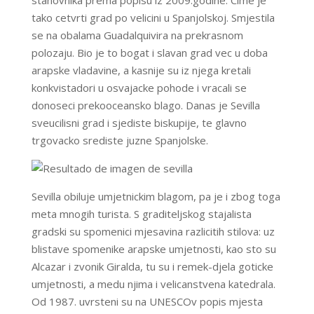
stanovnika prema popisu iz 2009.godine. Cime je
tako cetvrti grad po velicini u Spanjolskoj. Smjestila
se na obalama Guadalquivira na prekrasnom
polozaju. Bio je to bogat i slavan grad vec u doba
arapske vladavine, a kasnije su iz njega kretali
konkvistadori u osvajacke pohode i vracali se
donoseci prekooceansko blago. Danas je Sevilla
sveucilisni grad i sjediste biskupije, te glavno
trgovacko srediste juzne Spanjolske.
Sevilla obiluje umjetnickim blagom, pa je i zbog toga
meta mnogih turista. S graditeljskog stajalista
gradski su spomenici mjesavina razlicitih stilova: uz
blistave spomenike arapske umjetnosti, kao sto su
Alcazar i zvonik Giralda, tu su i remek-djela goticke
umjetnosti, a medu njima i velicanstvena katedrala.
Od 1987. uvrsteni su na UNESCOv popis mjesta