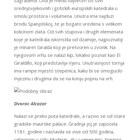
sagradena. Ona je medu najvecim od svih
srednjovjekovnih i gotickih europskih katedrala u
smislu prostora i volumena. Unutra ima najduzi
brodu Spanjolskoj, te je bogato uredena s velikom
kolicinom zlata. Od svih stupova i drugih elemenata
koje je katedrala iskoristila od dzamije, najpoznatiji
je minaret Giralda koji je pretvoren u zvonik. Na
njegovom vrhu se nalazi kip, lokalno poznat kao El
Giraldillo, koji predstavlja Vjeru. Unutrasnjost tornja
ima rampe mjesto stepenica, kako bi se omogucilo
mjezinu i drugima da se na konju popnu na vrh.
Dvorac Alcazar
Nalazi se preko puta katedrale, a razvio se od stare
gradske maurske palace. Gradnja joj je zapocela
1181. godine i nastavila se vise od 500 godina,
uglavnom u stilu Mudejar, ali i u renesansi. Njegovi