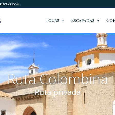
encias.com
Tours
Escapadas
Co
Ruta Colombina
Ruta privada