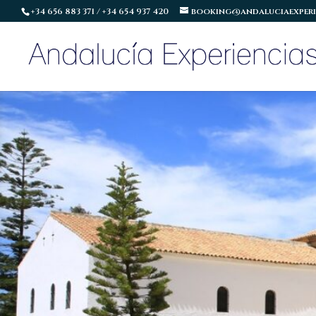
+34 656 883 371 / +34 654 937 420
booking@andaluciaexperi