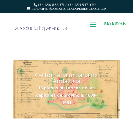
+34 656 883 371 / +34 654 937 420
booking@andaluciaexperiencias.com
Reservar
Cartografía urbana de
Andalucía
16 planos históricos de las
capitales de provincia. 1600-
1961