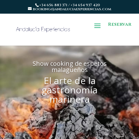
+34 656 883 371 / +34 654 937 420
booking@andaluciaexperiencias.com
Reservar
Show cooking de espetos
malagueños
El arte de la
gastronomía
marinera