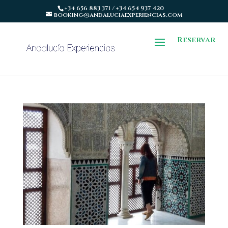
+34 656 883 371 / +34 654 937 420
booking@andaluciaexperiencias.com
Reservar