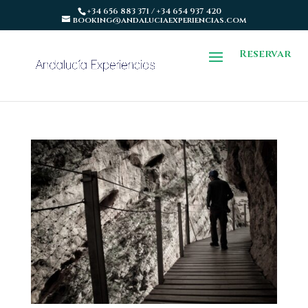
+34 656 883 371 / +34 654 937 420
booking@andaluciaexperiencias.com
Reservar