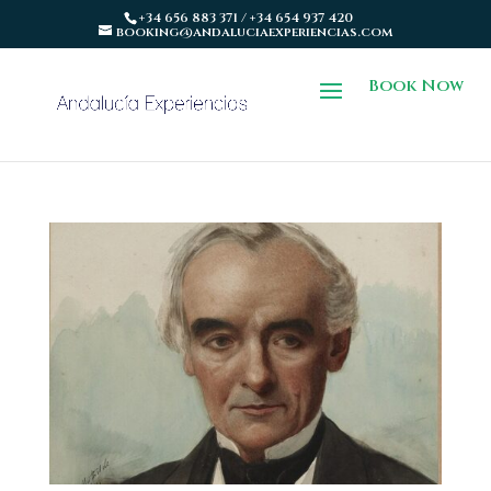
+34 656 883 371 / +34 654 937 420
booking@andaluciaexperiencias.com
Book Now