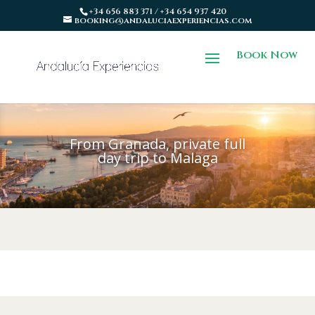
+34 656 883 371 / +34 654 937 420
booking@andaluciaexperiencias.com
Book Now
From Granada, private full
day trip to Malaga