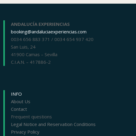
ANDALUCÍA EXPERIENCIAS
booking@andaluciaexperiencias.com
0034 656 883 371 / 0034 654 937 420
San Luis, 24
41900 Camas – Sevilla
C.I.A.N. – 417886-2
INFO
About Us
Contact
Frequent questions
Legal Notice and Reservation Conditions
Privacy Policy