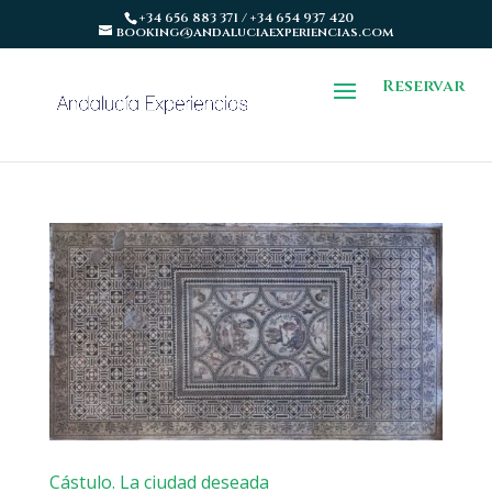
+34 656 883 371 / +34 654 937 420
booking@andaluciaexperiencias.com
Reservar
Cástulo. La ciudad deseada