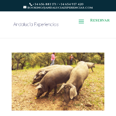
+34 656 883 371 / +34 654 937 420
booking@andaluciaexperiencias.com
Reservar