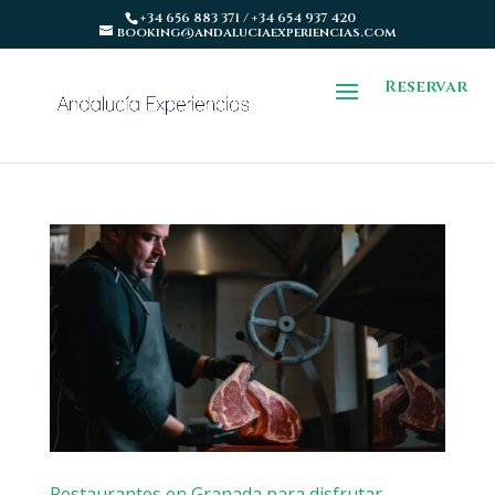
+34 656 883 371 / +34 654 937 420
booking@andaluciaexperiencias.com
Reservar
Restaurantes en Granada para disfrutar