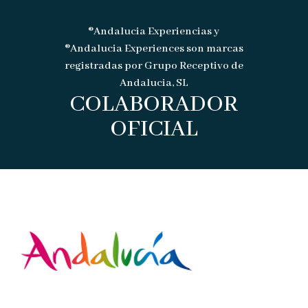
®Andalucia Experiencias y
®Andalucia Experiences son marcas
registradas por Grupo Receptivo de
Andalucia, SL
COLABORADOR
OFICIAL