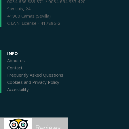
0034 656 883 371 / 0034 654 937 420
San Luis, 24
41900 Camas (Sevilla)
C.I.A.N. License - 417886-2
INFO
About us
Contact
Frequently Asked Questions
Cookies and Privacy Policy
Accesibility