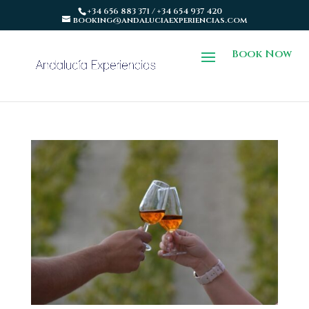
+34 656 883 371 / +34 654 937 420
booking@andaluciaexperiencias.com
Book Now