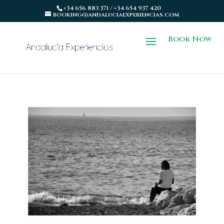
+34 656 883 371 / +34 654 937 420
booking@andaluciaexperiencias.com
Book Now