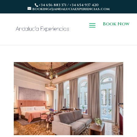
+34 656 883 371 / +34 654 937 420
booking@andaluciaexperiencias.com
Book Now