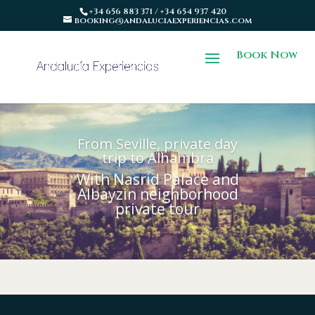
+34 656 883 371 / +34 654 937 420
booking@andaluciaexperiencias.com
Book Now
From Seville, private day
trip to Alhambra
With Nasrid Palace and
Albayzin neighborhood
private tour